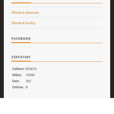
ZÁSADY ZPRACOVÁNÍ OSOBNÍCH ÚDAJŮ
Dřevěné dekorace
Dřevěné hodiny
OBJEDNÁVKY
FACEBOOK
Milan Gregor
mob.: 604 688 276
email: gmatej@seznam.cz
STATISTIKY
IČO: 69 90 13 25
Celkem:
853610
Měsíc:
10580
© 2026 eStránky.cz
|
Tisk
|
Aktualizováno: 12. 2. 2026
|
Nahoru ↑
Den:
392
Online:
8