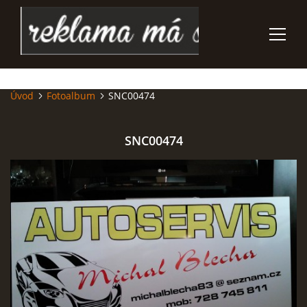
Úvod
Fotoalbum
SNC00474
ÚVOD
REKLAMNÍ - DÁRKOVÉ PŘEDMĚTY
SNC00474
POLEPY VOZIDEL
SUBLIMAČNÍ NÁŠIVKY
POTISK TEXTILU
GRAVÍROVÁNÍ PROPISEK