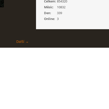
Celkem:
854320
Měsíc:
10832
Den:
339
Online:
3
Další →