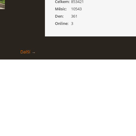
Celkem:
853421
Měsíc:
10543
Den:
361
Online:
3
Další →