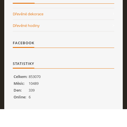
ZÁSADY ZPRACOVÁNÍ OSOBNÍCH ÚDAJŮ
Dřevěné dekorace
Dřevěné hodiny
OBJEDNÁVKY
FACEBOOK
Milan Gregor
mob.: 604 688 276
email: gmatej@seznam.cz
STATISTIKY
IČO: 69 90 13 25
Celkem:
853070
Měsíc:
10489
© 2026 eStránky.cz
|
Tisk
|
Aktualizováno: 12. 2. 2026
|
Nahoru ↑
Den:
339
Online:
6