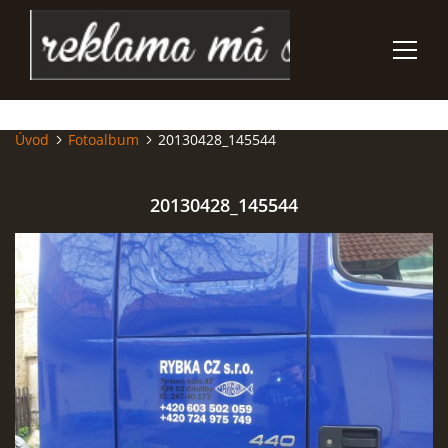
Úvod
Fotoalbum
20130428_145544
ÚVOD
REKLAMNÍ - DÁRKOVÉ PŘEDMĚTY
20130428_145544
POLEPY VOZIDEL
SUBLIMAČNÍ NÁŠIVKY
POTISK TEXTILU
GRAVÍROVÁNÍ PROPISEK