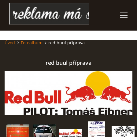
Úvod
Fotoalbum
red buul příprava
ÚVOD
REKLAMNÍ - DÁRKOVÉ PŘEDMĚTY
red buul příprava
POLEPY VOZIDEL
SUBLIMAČNÍ NÁŠIVKY
POTISK TEXTILU
GRAVÍROVÁNÍ PROPISEK