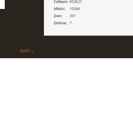
Celkem:
853627
Měsíc:
10584
Den:
391
Online:
7
Další →