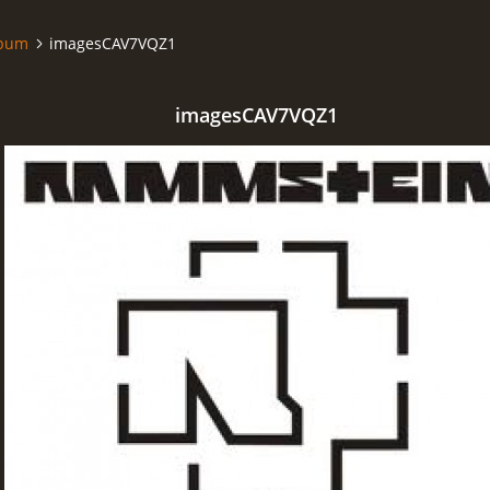
lbum
imagesCAV7VQZ1
imagesCAV7VQZ1