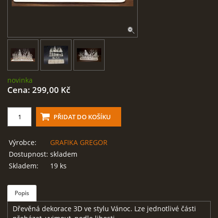
LASEROVÉ GRAVÍROVÁNÍ ŠTÍTKŮ
REKLAMNÍ/INFORMAČNÍ CEDULE
novinka
MAGNETICKÉ FOLIE - REKLAMA
Cena: 299,00 Kč
VEKTORIZACE/PŘEVODY LOG
Výrobce:
GRAFIKA GREGOR
ŠABLONY PRO PÍSKOVÁNÍ, STŘÍKÁNÍ, LEPTÁNÍ
Dostupnost:
skladem
Skladem:
19 ks
KONTAKT - OBJEDNÁVKY
Popis
OBCHODNÍ PODMÍNKY
Dřevěná dekorace 3D ve stylu Vánoc. Lze jednotlivé části