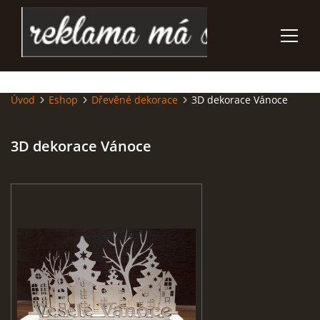
Úvod
Eshop
Dřevěné dekorace
3D dekorace Vánoce
ÚVOD
3D dekorace Vánoce
REKLAMNÍ - DÁRKOVÉ PŘEDMĚTY
POLEPY VOZIDEL
SUBLIMAČNÍ NÁŠIVKY
POTISK TEXTILU
GRAVÍROVÁNÍ PROPISEK