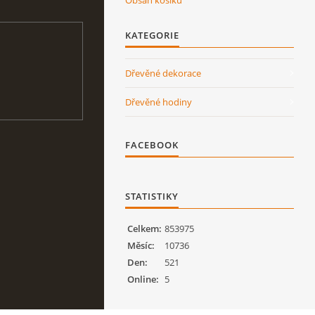
Obsah košíku
KATEGORIE
Dřevěné dekorace
Dřevěné hodiny
FACEBOOK
STATISTIKY
Celkem:
853975
Měsíc:
10736
Den:
521
Online:
5